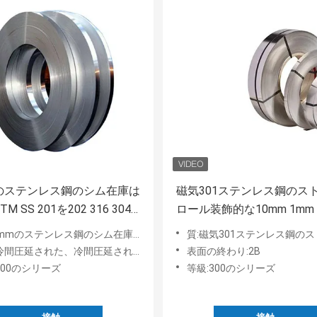
mのステンレス鋼のシム在庫は
磁気301ステンレス鋼のス
STM SS 201を202 316 304
ロール装飾的な10mm 1mm
 Ssがコイルを広げる除去する
ス鋼のシム在庫はAISI ASTM SS 201を202 316 304 904l Ssがコイルを広げる除去する
質:磁気301ステンレス鋼のストリップ ロール装飾的な
冷間圧延された、冷間圧延されたつや出し
表面の終わり:2B
300のシリーズ
等級:300のシリーズ