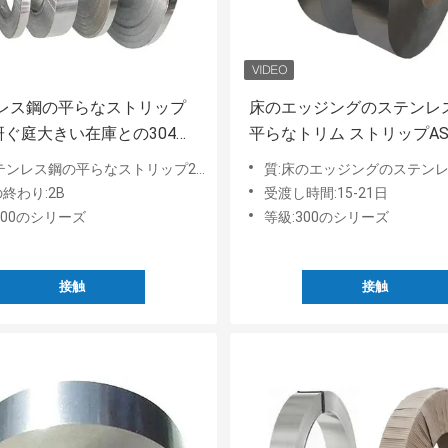
レス鋼の平らなストリップ
床のエッジングのステンレ
を研ぐ庭大きい在庫との304
平らなトリム ストリップAS
0
SU 201 304 304L 316装飾
ス鋼の平らなストリップ202を研ぐ庭大きい在庫との304 316 310
質:床のエッジングのステンレス鋼の平らなトリム ストリップASTMのSU 201 304 304L 3
430
終わり:2B
受渡し時間:15-21日
300のシリーズ
等級:300のシリーズ
接触
接触