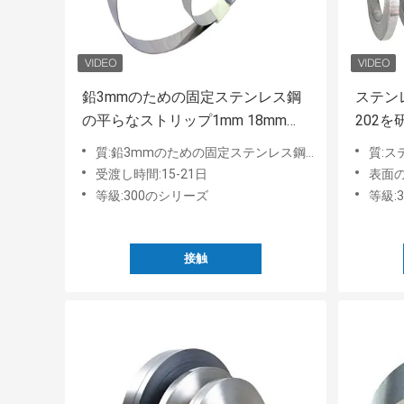
鉛3mmのための固定ステンレス鋼
ステン
の平らなストリップ1mm 18mm
202
0.5mm
316 31
質:鉛3mmのための固定ステンレス鋼の平らなストリップ1mm 18mm 0.5mm
質:ステンレ
受渡し時間:15-21日
表面の
等級:300のシリーズ
等級:
接触