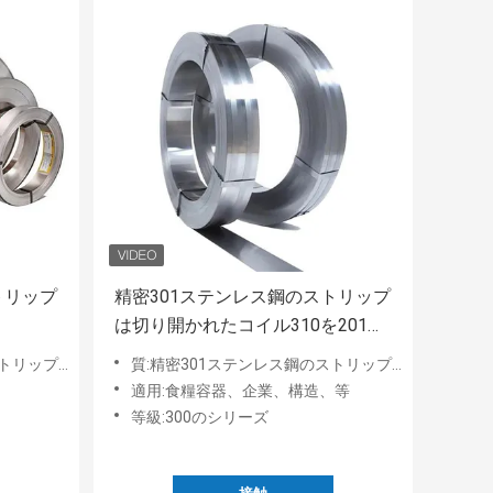
トリップ
精密301ステンレス鋼のストリップ
は切り開かれたコイル310を201
430 420 410S 316冷間圧延した
10mm 1mm
質:精密301ステンレス鋼のストリップは切り開かれたコイル310を201 430 420 410S 316冷間圧延した
適用:食糧容器、企業、構造、等
等級:300のシリーズ