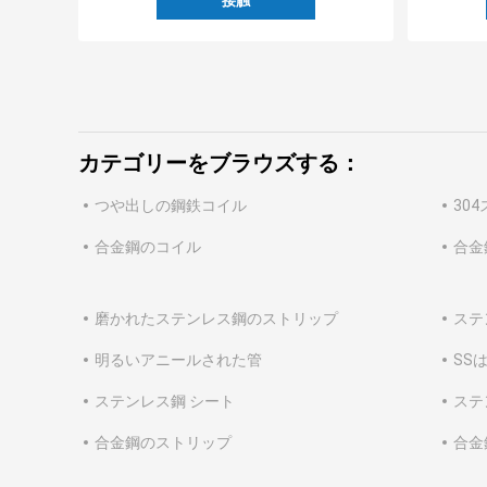
接触
カテゴリーをブラウズする：
つや出しの鋼鉄コイル
30
合金鋼のコイル
合金
磨かれたステンレス鋼のストリップ
ステ
明るいアニールされた管
SS
ステンレス鋼 シート
ステ
合金鋼のストリップ
合金