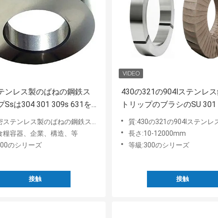
テンレス製のばねの鋼鉄ス
430の321の904lステンレ
sは304 301 309s 631を
トリップのブラシのSU 301
トリップのコイル3mm 6mm
レス製のばねの鋼鉄ストリップSsは304 301 309s 631を巻く
質:430の321の904lステンレス鋼のストリップのブラシのSU 301 Ssのストリップのコイ
:食糧容器、企業、構造、等
長さ:10-12000mm
300のシリーズ
等級:300のシリーズ
接触
接触