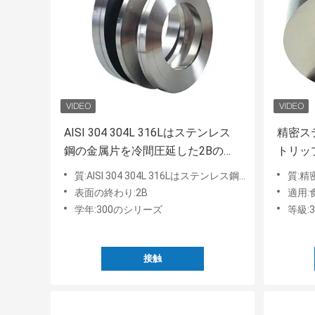
AISI 304 304L 316Lはステンレス
精密ス
鋼の金属片を冷間圧延した2Bの終
トリップS
わりSSが標準的と録音する
巻く
質:AISI 304 304L 316Lはステンレス鋼の金属片を冷間圧延した2Bの終わりSSが標準的と録音する
質:精密ステン
表面の終わり:2B
適用
学年:300のシリーズ
等級:
接触