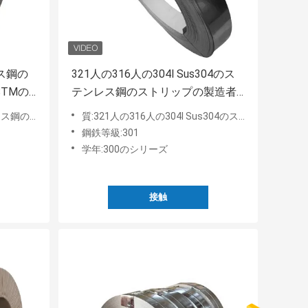
ス鋼の
321人の316人の304l Sus304のス
TMの
テンレス鋼のストリップの製造者
的な410
SSは終わる202 0.3mmx90mm 2bを
16装飾的な410 430
質:321人の316人の304l Sus304のステンレス鋼のストリップの製造者SSは終わる202 0.3mmx90mm 2bを巻く
巻く
鋼鉄等級:301
学年:300のシリーズ
接触