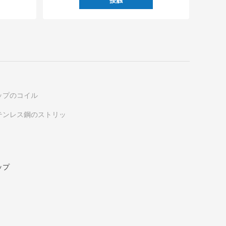
接触
ップのコイル
テンレス鋼のストリッ
ップ