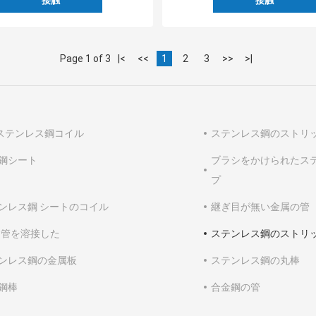
接触
接触
Page 1 of 3
|<
<<
1
2
3
>>
>|
4ステンレス鋼コイル
ステンレス鋼のストリ
鋼シート
ブラシをかけられたス
プ
ンレス鋼 シートのコイル
継ぎ目が無い金属の管
は管を溶接した
ステンレス鋼のストリ
ンレス鋼の金属板
ステンレス鋼の丸棒
鋼棒
合金鋼の管