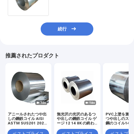
316lステンレス鋼のコイルのストリ
ップ
続行
推薦されたプロダクト
アニールされたつや出
無光沢の光沢のあるつ
PVC上塗を施
しの鋼鉄コイル AISI
や出しの鋼鉄コイル ゲ
つや出しのステ
ASTM SUS201 202
ージ 12 14 8K の終わ
鋼のコイル14/1
HL ミラーの終わりの
り ASTM 301 302
AISI SUS316L 
ストリップ
316Ti のストリップ
316N
ベストプライス
ベストプライス
ベストプラ