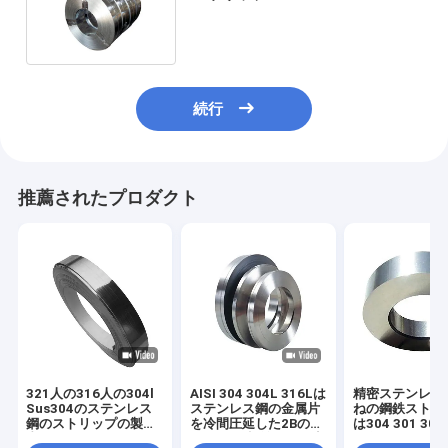
6mmテープ304 410 420 430
続行
推薦されたプロダクト
321人の316人の304l
AISI 304 304L 316Lは
精密ステンレス
Sus304のステンレス
ステンレス鋼の金属片
ねの鋼鉄ストリ
鋼のストリップの製造
を冷間圧延した2Bの終
は304 301 309
者SSは終わる202
わりSSが標準的と録音
を巻く