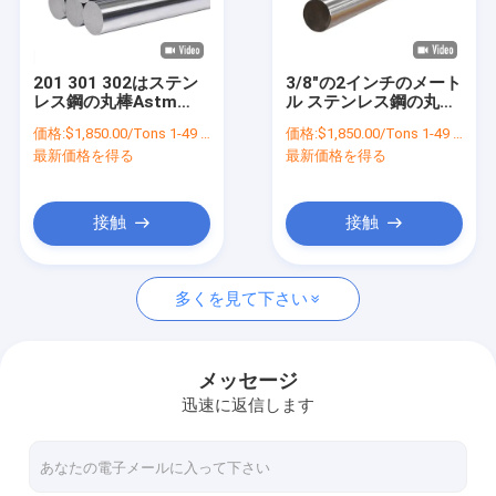
工場旅行
品質管理
201 301 302はステン
3/8"の2インチのメート
レス鋼の丸棒Astm
ル ステンレス鋼の丸棒
私達に連絡しなさい
A276 SS304 316を
30mm 5mm 4mm
価格:
$1,850.00/Tons 1-49 Tons
価格:
$1,850.00/Tons 1-49 Tons
430 904磨いた
3mm 8mm 6mm 9mm
最新価格を得る
最新価格を得る
ニュース
場合
接触
接触
多くを見て下さい
つや出しの鋼鉄コイル
304ステンレス鋼コイル
メッセージ
迅速に返信します
ステンレス鋼のストリップのコイル
合金鋼のコイル