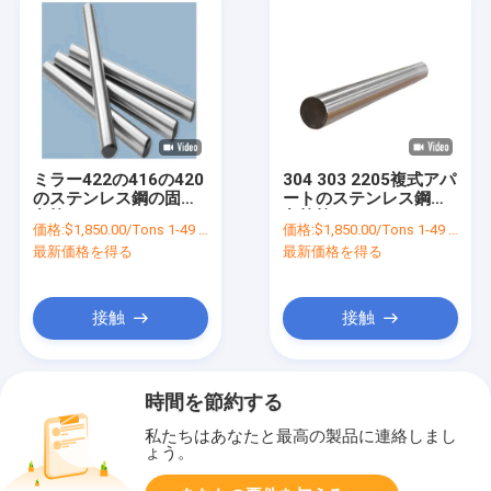
ミラー422の416の420
304 303 2205複式アパ
のステンレス鋼の固体
ートのステンレス鋼の
丸棒のBA No.1 HLは
丸棒棒3/4" 3/8"
価格:
$1,850.00/Tons 1-49 Tons
価格:
$1,850.00/Tons 1-49 Tons
4K 6K 8Kを磨いた
最新価格を得る
最新価格を得る
接触
接触
時間を節約する
私たちはあなたと最高の製品に連絡しまし
ょう。