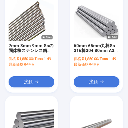
7mm 8mm 9mm Ssの
60mm 65mm丸棒Ss
固体棒ステンレス鋼棒
316棒304 80mm A335
304 3mm
P11 431 420
価格:
$1,850.00/Tons 1-49 Tons
価格:
$1,850.00/Tons 1-49 Tons
最新価格を得る
最新価格を得る
接触
接触
家
プロダクト
私達について