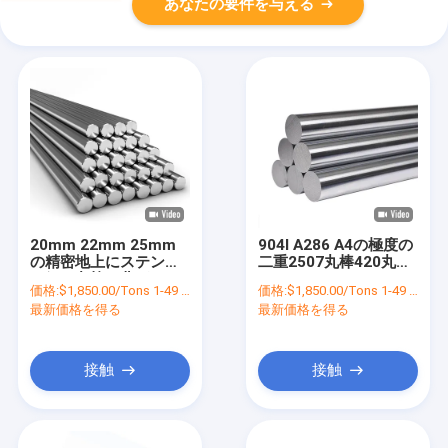
あなたの要件を与える
20mm 22mm 25mm
904l A286 A4の極度の
の精密地上にステンレ
二重2507丸棒420丸棒
ス鋼の丸棒の曲がるこ
416のSs
価格:
$1,850.00/Tons 1-49 Tons
価格:
$1,850.00/Tons 1-49 Tons
と
最新価格を得る
最新価格を得る
接触
接触