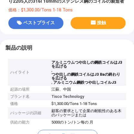
り2205人の316l 10mmのステンレス鋼のコイルの製造者
価格：$1,300.00/Tons 1-18 Tons
ベストプライス
接触
製品の説明
アルミニウムつや出しの鋼鉄コイルはJ3
を広げる
,
ハイライト
つや出しの鋼鉄コイルはJ3 Baの終わり
を広げる
,
アルミニウム鋼鉄つや出しコイルJ3
起源の場所
江蘇、中国
ブランド名
Tisco Technology
価格
$1,300.00/Tons 1-18 Tons
顧客の要求として企業の耐航性のある木
パッケージの詳細
のパッケージまたは
供給の能力
5000のトン/トン每の 月