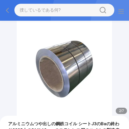
2
/
7
アルミニウムつや出しの鋼鉄コイル シートJ3のBaの終わ