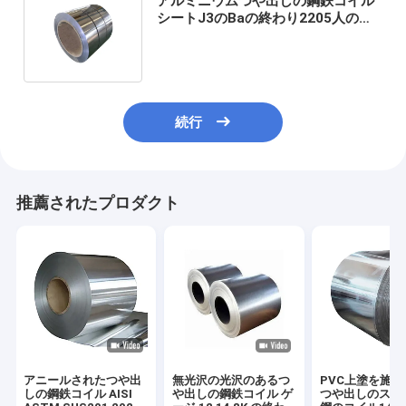
アルミニウムつや出しの鋼鉄コイル
シートJ3のBaの終わり2205人の
316l 10mmのステンレス鋼のコイル
の製造者
続行
推薦されたプロダクト
アニールされたつや出
無光沢の光沢のあるつ
PVC上塗を施
しの鋼鉄コイル AISI
や出しの鋼鉄コイル ゲ
つや出しのステ