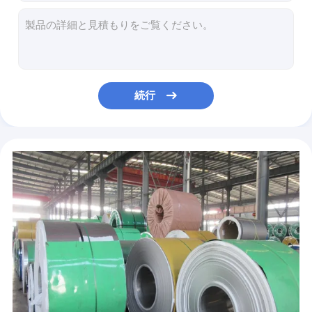
ステンレス鋼の丸棒
11ga 12ゲージ304の折り曲げられるステンレス鋼SheetCoilロール200のシリーズ300のシリーズ400のシリーズ
410 316 304ステンレス鋼 スリット コイルつや出しの主な2B No.4の終了するタイルのストリップ
合金鋼のストリップ
301は304 316 316L 321 310s Ssを切り開く201枚のミラーのステンレス鋼のコイル金属片を
コマーシャルによって着色されたステンレス鋼 シートのコイルは2205 20g ASTM 201 304L 316 316L 410を磨いた
合金鋼棒
316l 410は420 304L Astm 304のステンレス鋼のコイルの切り開くことストリップのBA 2B 8Kミラーを冷間圧延した
続行
合金鋼の管
24 x 48の24 X 36の24 X 24の黒い陽極酸化されたステンレス鋼 シートのコイル304 304l 310 316 316l
0.25 Mmは0.2 Mm 0.1 Mmステンレス鋼 シートのコイル201を316 410 430 1mmのBA 2Bアニールした
430の304のステンレス鋼の冷間圧延されたコイル平らなスリット3mm Astm Aisi
冷間圧延されるコイルHrc Crcの主なつや出しの合金鋼シートはステンレス鋼409Lを巻く
10 x 3/4の12x12 16ゲージはステンレス鋼 シートのコイルつや出し4x8にブラシをかけた