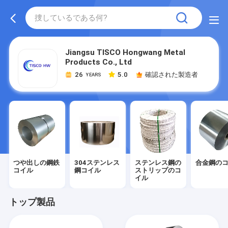
Jiangsu TISCO Hongwang Metal
Products Co., Ltd
26
5.0
確認された製造者
YEARS
つや出しの鋼鉄
304ステンレス
ステンレス鋼の
合金鋼の
コイル
鋼コイル
ストリップのコ
イル
トップ製品