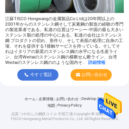
江蘇TISCO Hongwangの金属製品Co.Ltdは20年間以上の
2001年からのステンレス鋼そして炭素鋼の製造の経験の専門
の製造業者である。私達の位置はウーシー-中国の最も大きい
ステンレス製の処理の中心にある。私達の会社はステンレス
鋼 プロダクトの切れ、形作り、そして表面の処理に自身の工
場、それを提供する1接触サービスを持っている。そしてそ
れはイタリアの新星のステンレス鋼の水平になる生産ライ
ン、台湾Weitaiのステンレス鋼の横断せん断ライン、台湾
Weitaiのステンレス鋼ののような国内そ...
詳細情報
今すぐ電話
お問い合わせ
Desktop Site
ホーム
企業情報
お問い合わせ
Privacy Policy
地図
品質
つや出しの鋼鉄コイル
中国工場.Copyright © 2026 Jiangsu
TISCO Hongwang Metal Products Co., Ltd. All Rights Reserved.