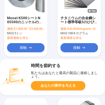
Monel K500シートN
チタニウムの合金鋼シ
05500のニッケルの合
ート標準等級5のひびの
金鋼のコイルのストリ
平たい箱
価格:
$1,000.00 - $2,500.00/Tons
価格:
$20.00/Kilograms 100-999 Kilograms
ップ
MOQ:
5トン
MOQ:
100キログラム
最新価格を得る
最新価格を得る
接触
接触
時間を節約する
私たちはあなたと最高の製品に連絡しまし
ょう。
あなたの要件を与える