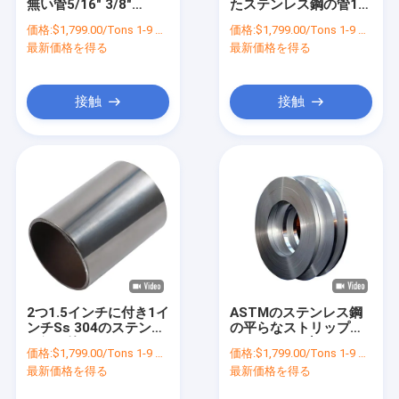
無い管5/16" 3/8"
たステンレス鋼の管1/2
工場旅行
1/2」1/4インチのステ
のインチ1/4" 1/8" 201
価格:
$1,799.00/Tons 1-9 Tons
価格:
$1,799.00/Tons 1-9 Tons
ンレス鋼の管316の等
304 304L
最新価格を得る
最新価格を得る
級
品質管理
私達に連絡しなさい
接触
接触
ニュース
場合
つや出しの鋼鉄コイル
304ステンレス鋼コイル
2つ1.5インチに付き1イ
ASTMのステンレス鋼
ンチSs 304のステンレ
の平らなストリップ
ステンレス鋼のストリップのコイル
ス鋼の管90mmのあた
AiSi JISつや出しSsは
価格:
$1,799.00/Tons 1-9 Tons
価格:
$1,799.00/Tons 1-9 Tons
りの溶接された管の管
202 304 316 316L 410
合金鋼のコイル
最新価格を得る
最新価格を得る
430を巻く