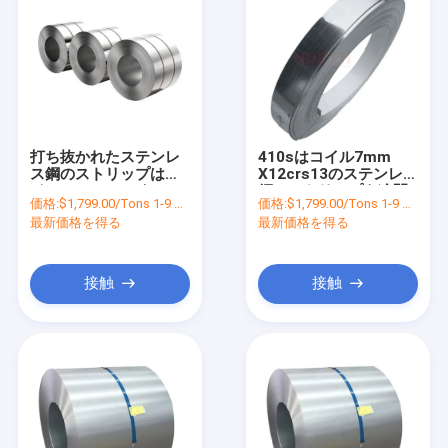
打ち抜かれたステンレ
410sはコイル7mm
ス鋼のストリップはコ
X12crs13のステンレス
イルSS304 316を430
鋼のストリップを冷間
価格:
$1,799.00/Tons 1-9 Tons
価格:
$1,799.00/Tons 1-9 Tons
つや出し等級2Bの終わ
圧延した
最新価格を得る
最新価格を得る
り磨いた
接触
接触