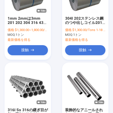
1mm 2mmは3mm
304l 202ステンレス鋼
201 202 304 316 430
のつや出しコイル201
ステンレス鋼のコイル
316l 309s 310s 430
価格:
$1,300.00~1,800.00/Tons
価格:
$1,300.00/Tons 1-18 Tons
の金属片2Bの表面を冷
410 420
MOQ:
1トン
MOQ:
1トン
間圧延した
最新価格を得る
最新価格を得る
接触
接触
家
プロダクト
私達について
316l Ss 316の継ぎ目が
装飾的なアニールされ