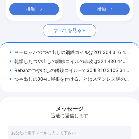
合金鋼シート
接触
接触
ブラシをかけられたステンレス鋼のストリップ
すべてを見る
磨かれたステンレス鋼のストリップ
ステンレス鋼 シートのコイル
ヨーロッパのつや出しの鋼鉄コイルは201 304 316 430 Ss304コイルに電流を通した
継ぎ目が無い金属の管
乾燥したつや出しの鋼鉄コイルの非皮は321 430 440 202 Ss 316のコイルを渡した
Rebarのつや出しの鋼鉄コイルHrc 304l 310 310S 316l 2205 2507 904l 430 Ss 202のコイル
明るいアニールされた管
つや出しの304に屋根を付けることはステンレス鋼のコイルのストリップ201 316l 202 Ss 304のコイルを冷間圧延した
SSは管を溶接した
つや出しの漬物のおよび油をさされたコイル トルコ904l 8Kはステンレス鋼のコイル430 Ssのコイル202を磨いた
0.6 Mmは0.7 Mmの明るいアニールされたステンレス鋼 シートのコイル430 316ti 317 309s 310s 2b終わった
ステンレス鋼のストリップ
ヨーロッパ人はSae 1006のつや出しコイルSs 304のステンレス鋼のコイル ロール430に電流を通した
メッセージ
ステンレス鋼 シート
ステンレス製のつや出しの鋼鉄コイルは410 430 5mm AISI JIS 304を8mm Inox等級別にする
迅速に返信します
Sae 1006漬物のHrcのつや出しコイル状の鋼鉄2507枚のミラーのステンレス鋼のコイル201 316 410 430 403 321
ステンレス鋼の金属板
主な最近作り出されたつや出しの鋼鉄は316 430ステンレス鋼の冷却コイルを巻く