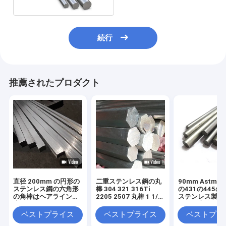
続行
推薦されたプロダクト
直径 200mm の円形の
二重ステンレス鋼の丸
90mm Astm 42
ステンレス鋼の六角形
棒 304 321 316Ti
の431の445の
の角棒はヘアラインを
2205 2507 丸棒 1 1/2"
ステンレス製の
磨かれました 304 316
3/4" 3/8"
平らな半分
430 430f 310S
ベストプライス
ベストプライス
ベストプラ