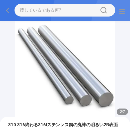
2
/
7
310 316終わる316lステンレス鋼の丸棒の明るい2B表面