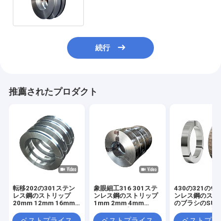
304 316 316L 410 430を巻く
続行
推薦されたプロダクト
転移202の301ステン
象眼細工316 301ステ
430の321の90
レス鋼のストリップ
ンレス鋼のストリップ
ンレス鋼のスト
20mm 12mm 16mm
1mm 2mm 4mm
のブラシのSU 30
18mm 201 316L 430
6mmテープ304 410
のストリップの
420 430
3mm 6mm 10
ベストプライス
ベストプライス
ベストプラ