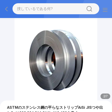
2
/
7
ASTMのステンレス鋼の平らなストリップAiSi JISつや出