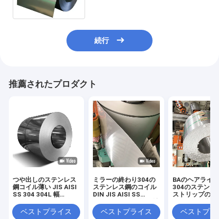
ーを冷間圧延した
続行
推薦されたプロダクト
つや出しのステンレス
ミラーの終わり304の
BAのヘアライ
鋼コイル薄い JIS AISI
ステンレス鋼のコイル
304のステンレ
SS 304 304L 幅
DIN JIS AISI SS
ストリップのコ
1000/2000mm の食品
1250mmの食品等級材
冷たいつや出し
等級
料
ASTM 316 316
ベストプライス
ベストプライス
ベストプラ