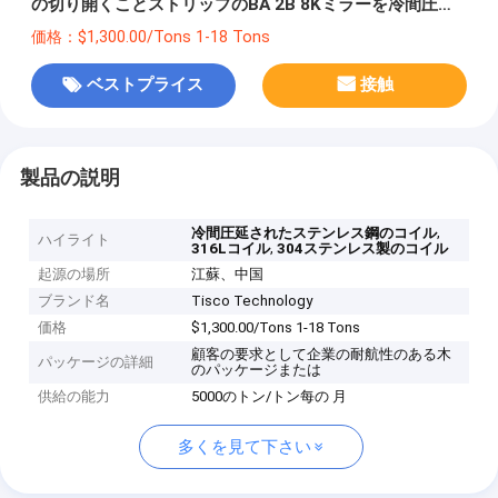
の切り開くことストリップのBA 2B 8Kミラーを冷間圧延
した
価格：$1,300.00/Tons 1-18 Tons
ベストプライス
接触
製品の説明
,
冷間圧延されたステンレス鋼のコイル
ハイライト
,
316Lコイル
304ステンレス製のコイル
起源の場所
江蘇、中国
ブランド名
Tisco Technology
価格
$1,300.00/Tons 1-18 Tons
顧客の要求として企業の耐航性のある木
パッケージの詳細
のパッケージまたは
供給の能力
5000のトン/トン每の 月
多くを見て下さい