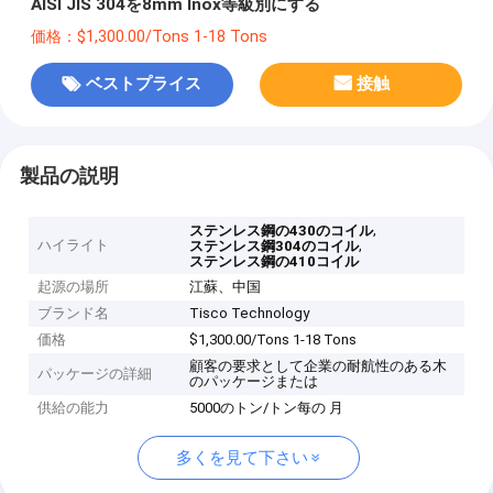
AISI JIS 304を8mm Inox等級別にする
価格：$1,300.00/Tons 1-18 Tons
ベストプライス
接触
製品の説明
,
ステンレス鋼の430のコイル
ハイライト
,
ステンレス鋼304のコイル
ステンレス鋼の410コイル
起源の場所
江蘇、中国
ブランド名
Tisco Technology
価格
$1,300.00/Tons 1-18 Tons
顧客の要求として企業の耐航性のある木
パッケージの詳細
のパッケージまたは
供給の能力
5000のトン/トン每の 月
多くを見て下さい