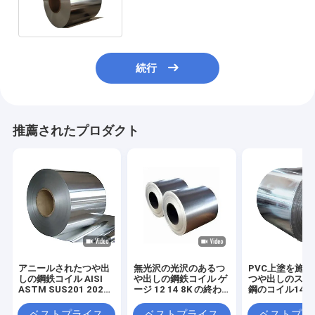
304を8mm Inox等級別にする
続行
推薦されたプロダクト
アニールされたつや出
無光沢の光沢のあるつ
PVC上塗を施
しの鋼鉄コイル AISI
や出しの鋼鉄コイル ゲ
つや出しのステ
ASTM SUS201 202
ージ 12 14 8K の終わ
鋼のコイル14/1
HL ミラーの終わりの
り ASTM 301 302
AISI SUS316L 
ストリップ
316Ti のストリップ
316N
ベストプライス
ベストプライス
ベストプラ